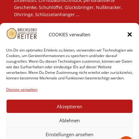
Zirbenduft, Christbaumschmuck, personalisierte
Geschenke, Schuhlöffel, Glücksbringer, Nußknacker,
Ohrringe, Schlüsselanhänger ...
COOKIES verwalten
LEISTUNGEN
Drechslerei
Tischlerei
Um Dir ein optimales Erlebnis zu bieten, verwenden wir Technologien wie
Massivholzmöbel
Cookies, um Geräteinformationen zu speichern und/oder darauf
zuzugreifen. Wenn Du diesen Technologien zustimmst, können wir Daten
Aktuelles
wie das Surfverhalten oder eindeutige IDs auf dieser Website
Onlineshop
verarbeiten. Wenn Du Deine Zustimmung nicht erteilst oder zurückziehst,
können bestimmte Merkmale und Funktionen beeinträchtigt werden.
Dienste verwalten
AGB
Cookies
Datenschutzerklärung
Akzeptieren
Barrierefreiheit
Impressum
Kontakt
Ablehnen
Einstellungen ansehen