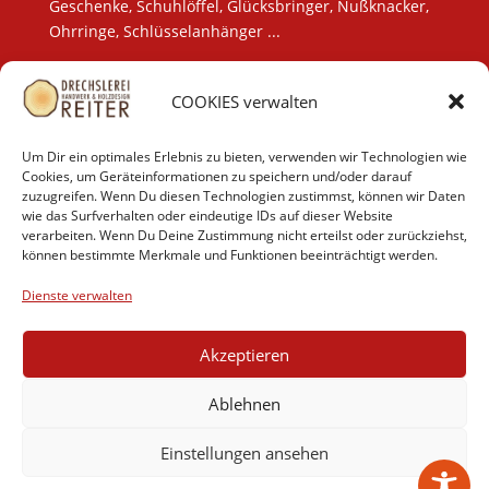
Geschenke, Schuhlöffel, Glücksbringer, Nußknacker,
Ohrringe, Schlüsselanhänger ...
COOKIES verwalten
LEISTUNGEN
Drechslerei
Tischlerei
Um Dir ein optimales Erlebnis zu bieten, verwenden wir Technologien wie
Massivholzmöbel
Cookies, um Geräteinformationen zu speichern und/oder darauf
zuzugreifen. Wenn Du diesen Technologien zustimmst, können wir Daten
Aktuelles
wie das Surfverhalten oder eindeutige IDs auf dieser Website
Onlineshop
verarbeiten. Wenn Du Deine Zustimmung nicht erteilst oder zurückziehst,
können bestimmte Merkmale und Funktionen beeinträchtigt werden.
Dienste verwalten
AGB
Cookies
Datenschutzerklärung
Akzeptieren
Barrierefreiheit
Impressum
Kontakt
Ablehnen
Einstellungen ansehen
© 2026 Drechslerei Reiter - Powered by Wordpress